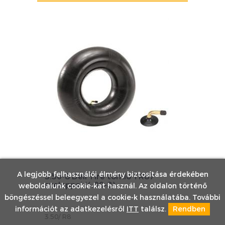
A legjobb felhasználói élmény biztosítása érdekében
3.50-8 Deli Tire tömlő TR87
szeleppel (4.00-8)
weboldalunk cookie-kat használ. Az oldalon történő
böngészéssel beleegyezel a cookie-k használatába. További
információt az adatkezelésről
ITT
találsz.
Rendben
3.50/ R8