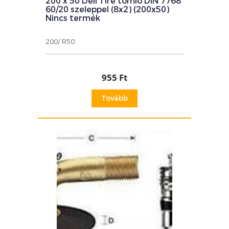
200 x 50 Deli Tire tömlő DIN 7768
60/20 szeleppel (8x2) (200x50)
Nincs termék
200/ R50
955 Ft
Tovább