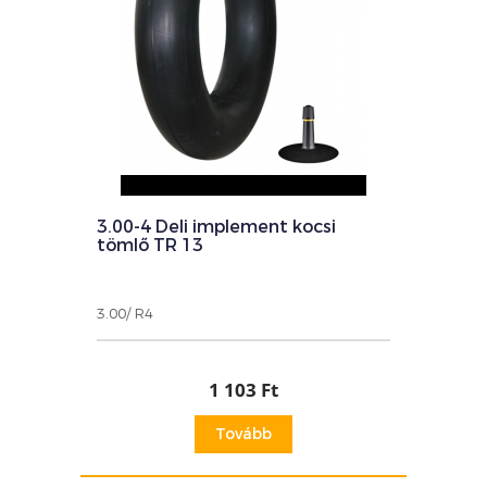
3.00-4 Deli implement kocsi
tömlő TR 13
3.00/ R4
1 103 Ft
Tovább