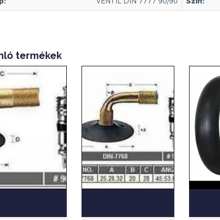
p:
VENTIL DIN 7777 90/90
Szín:
nló termékek