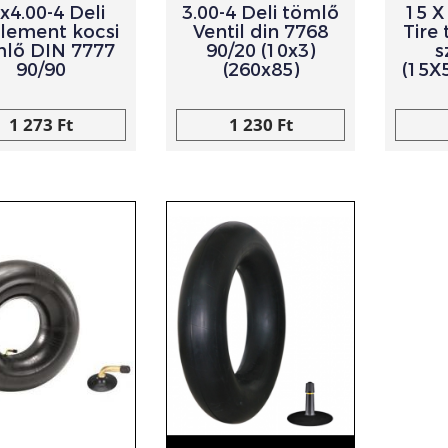
x4.00-4 Deli
3.00-4 Deli tömlő
15 X 
lement kocsi
Ventil din 7768
Tire
lő DIN 7777
90/20 (10x3)
s
90/90
(260x85)
(15X
1 273 Ft
1 230 Ft