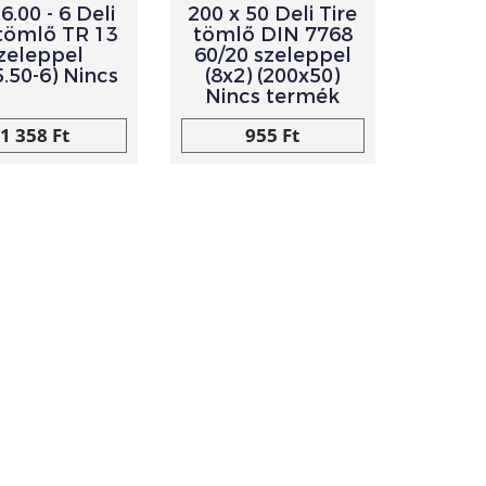
6.00 - 6 Deli
200 x 50 Deli Tire
 tömlő TR 13
tömlő DIN 7768
zeleppel
60/20 szeleppel
5.50-6) Nincs
(8x2) (200x50)
Nincs termék
1 358 Ft
955 Ft