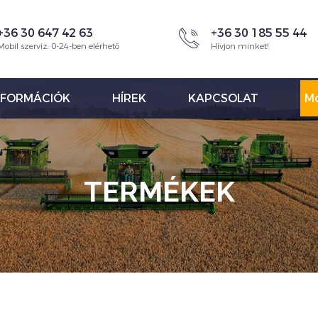
+36 30 647 42 63
+36 30 185 55 44
Mobil szerviz: 0-24-ben elérhető
Hívjon minket!
NFORMÁCIÓK
HÍREK
KAPCSOLAT
Mo
TERMÉKEK