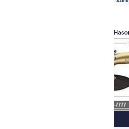
Szele
Haso