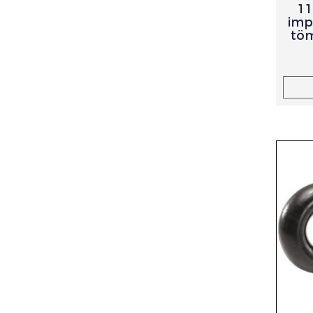
11
imp
töm