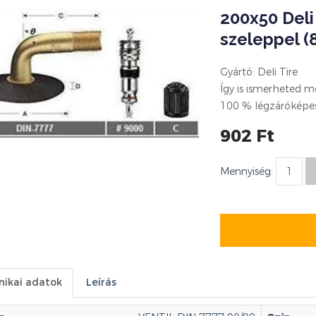
200x50 Deli
szeleppel (
Gyártó: Deli Tire
Így is ismerheted m
100 % légzáróképes
902 Ft
Mennyiség:
nikai adatok
Leírás