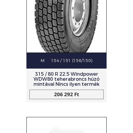
M
154 / 151 (156/150)
315 / 80 R 22.5 Windpower
WDW80 teherabroncs húzó
mintával Nincs ilyen termék
206 292 Ft