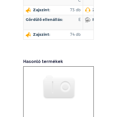
C
Zajszint:
73 db
Zajszint kat
Gördülő ellenállás:
E
Nedves úton
Zajszint:
74 db
Hasonló termékek