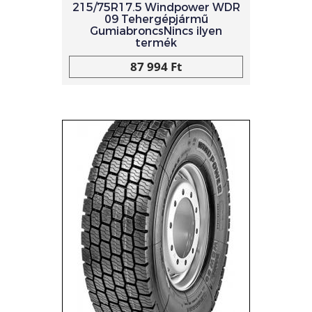
215/75R17.5 Windpower WDR
09 Tehergépjármű
GumiabroncsNincs ilyen
termék
87 994 Ft