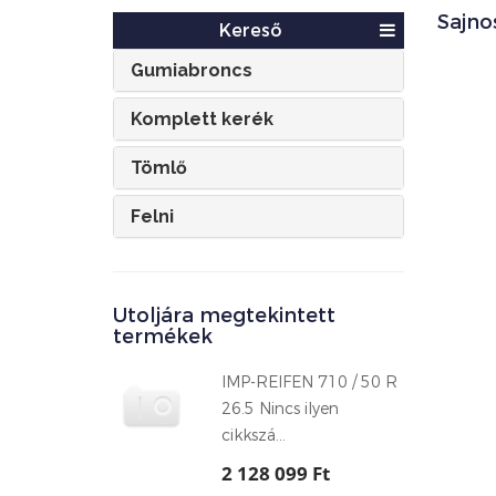
Sajno
Kereső
Gumiabroncs
Komplett kerék
Tömlő
Felni
Utoljára megtekintett
termékek
IMP-REIFEN 710 / 50 R
26.5 Nincs ilyen
cikkszá...
2 128 099 Ft