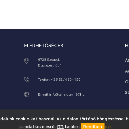
ELÉRHETŐSÉGEK
H
6728 Szeged,
Á
Budapesti út 4.
A
Telefon:
+ 36 62 / 460 - 150
O
Sz
Email:
info@tehergumi97.hu
dalunk cookie-kat használ. Az oldalon történő böngészéssel b
adatkezelésről
ITT
találsz.
Rendben
Fakobak 97 Kft © 2026 | Készítette:
Innovip.hu Kft.