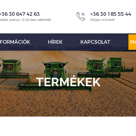
+36 30 647 42 63
+36 30 185 55 44
Mobil szerviz: 0-24-ben elérhető
Hívjon minket!
NFORMÁCIÓK
HÍREK
KAPCSOLAT
Mo
TERMÉKEK