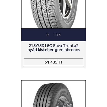
R
113
215/75R16C Sava Trenta2
nyári kisteher gumiabroncs
51 435 Ft