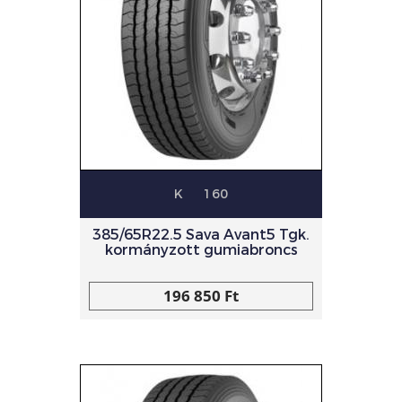
K
160
385/65R22.5 Sava Avant5 Tgk.
kormányzott gumiabroncs
196 850 Ft