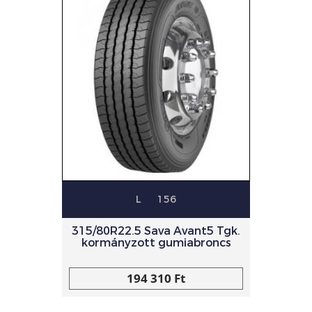
L
156
315/80R22.5 Sava Avant5 Tgk.
kormányzott gumiabroncs
194 310 Ft