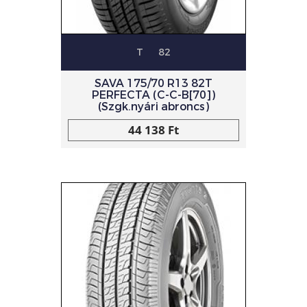
T
82
SAVA 175/70 R13 82T
PERFECTA (C-C-B[70])
(Szgk.nyári abroncs)
44 138 Ft