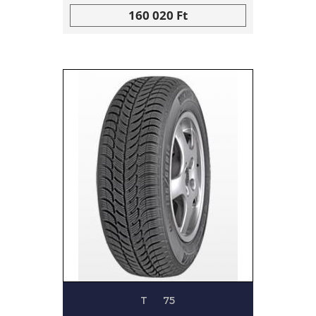
160 020 Ft
T
75