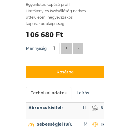
Egyenletes kopású profil
Hatékony csúszásállóság nedves
útfelületen, négyévszakos
kapaszkodóképesség
106 680 Ft
Mennyiség:
Kosárba
Technikai adatok
Leírás
Abroncs kivitel:
TL
Nedves úton 
Sebességjel (SI):
M
Terhelhetőség