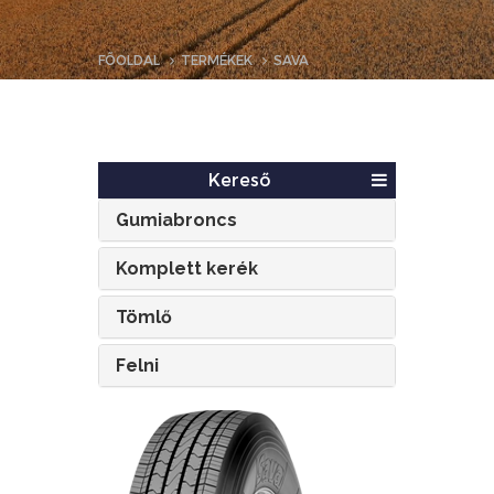
FŐOLDAL
TERMÉKEK
SAVA
Kereső
Gumiabroncs
Komplett kerék
Tömlő
Felni