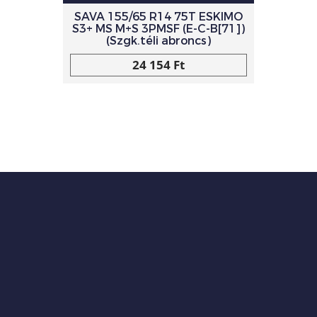
SAVA 155/65 R14 75T ESKIMO
S3+ MS M+S 3PMSF (E-C-B[71])
(Szgk.téli abroncs)
24 154 Ft