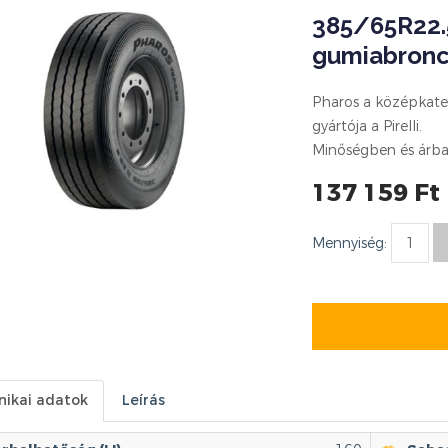
385/65R22.5
gumiabron
Pharos a középkate
gyártója a Pirelli.
Minőségben és árba
137 159 Ft
Mennyiség:
nikai adatok
Leírás