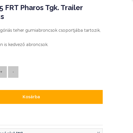
 FRT Pharos Tgk. Trailer
cs
góriás teher gumiabroncsok csoportjába tartozik,
n is kedvező abroncsok.
Kosárba