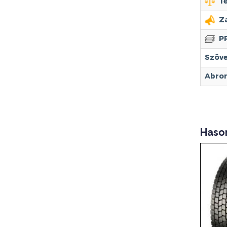
Te
Za
PR
Szöve
Abronc
Haso