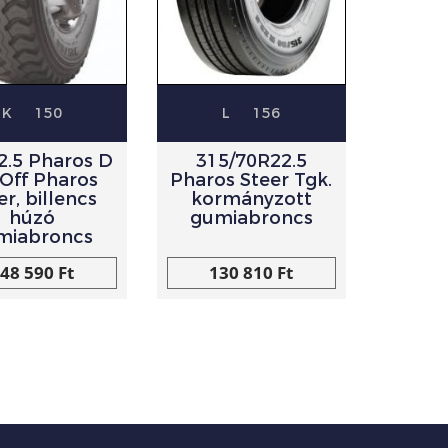
K
150
L
156
2.5 Pharos D
315/70R22.5
Off Pharos
Pharos Steer Tgk.
er, billencs
kormányzott
húzó
gumiabroncs
miabroncs
48 590 Ft
130 810 Ft