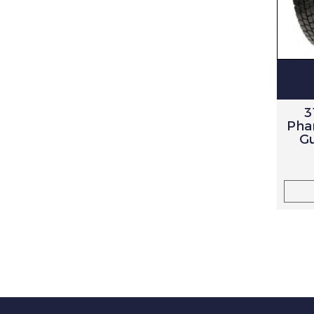
3
Phar
G