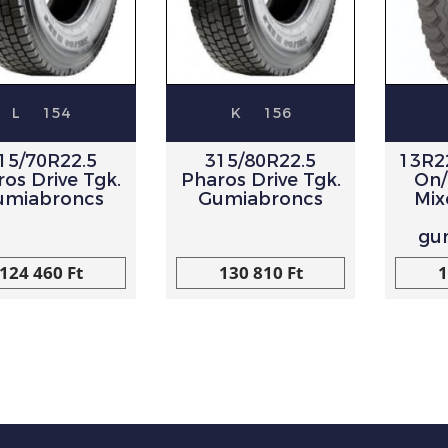
L
154
K
156
15/70R22.5
315/80R22.5
13R2
os Drive Tgk.
Pharos Drive Tgk.
On/
umiabroncs
Gumiabroncs
Mix
gu
124 460 Ft
130 810 Ft
1