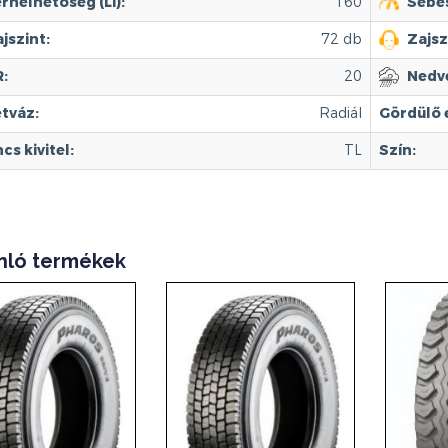
rhelhetőség (LI):
160
Sebes
jszint:
72 db
Zajsz
:
20
Nedve
tváz:
Radiál
Gördülő e
s kivitel:
TL
Szín:
nló termékek