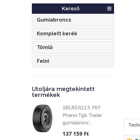
Kereső
Gumiabroncs
Komplett kerék
Tömlő
Felni
Utoljára megtekintett
termékek
385/65R22.5 FRT
Pharos Tgk. Trailer
gumiabronc...
Tech
137 159 Ft