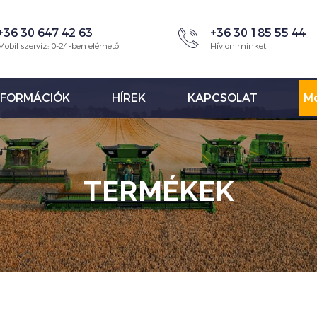
+36 30 647 42 63
+36 30 185 55 44
Mobil szerviz: 0-24-ben elérhető
Hívjon minket!
NFORMÁCIÓK
HÍREK
KAPCSOLAT
Mo
TERMÉKEK