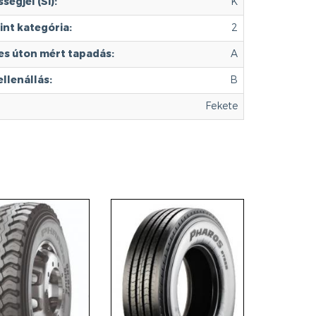
ségjel (SI):
K
int kategória:
2
s úton mért tapadás:
A
llenállás:
B
Fekete