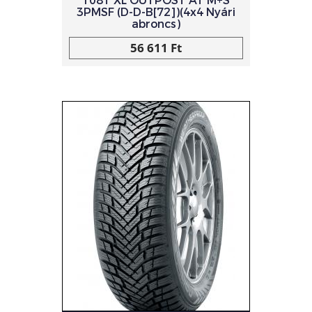
108T XL OUTPOST AT M+S
3PMSF (D-D-B[72])(4x4 Nyári
abroncs)
56 611 Ft