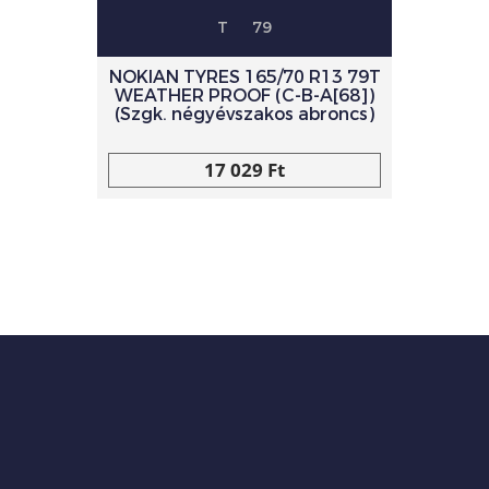
T
79
NOKIAN TYRES 165/70 R13 79T
WEATHER PROOF (C-B-A[68])
(Szgk. négyévszakos abroncs)
17 029 Ft