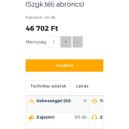
(Szgk.téli abroncs)
Raktáron: 50 db
46 702 Ft
Mennyiség:
Kosárba
Technikai adatok
Leírás
Sebességjel (SI):
H
Terhelhetőség
Zajszint:
69 db
Zajszint kate