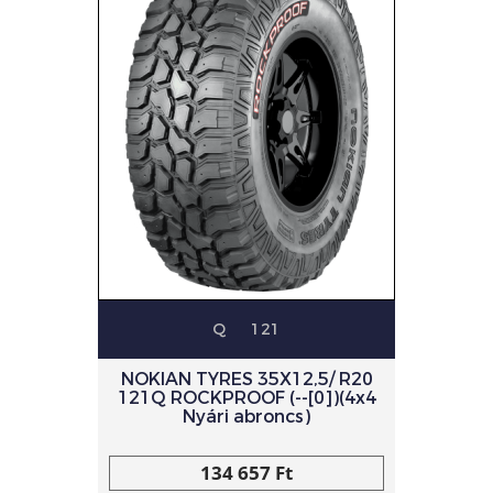
Q
121
NOKIAN TYRES 35X12,5/ R20
121Q ROCKPROOF (--[0])(4x4
Nyári abroncs)
134 657 Ft