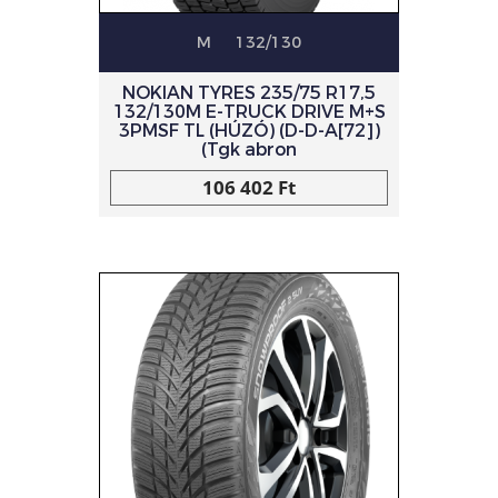
M
132/130
NOKIAN TYRES 235/75 R17,5
132/130M E-TRUCK DRIVE M+S
3PMSF TL (HÚZÓ) (D-D-A[72])
(Tgk abron
106 402 Ft