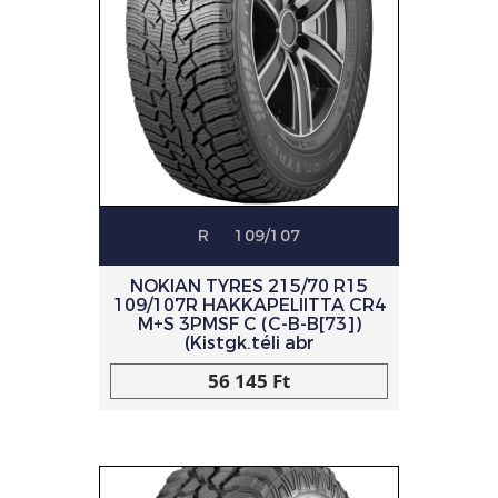
R
109/107
NOKIAN TYRES 215/70 R15
109/107R HAKKAPELIITTA CR4
M+S 3PMSF C (C-B-B[73])
(Kistgk.téli abr
56 145 Ft