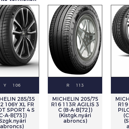
Y
106
R
113
HELIN 285/35
MICHELIN 205/75
MICH
2 106Y XL FR
R16 113R AGILIS 3
R19
OT SPORT 4 S
C (B-A-B[72])
PIL
C-A-B[73])
(Kistgk.nyári
(C
(Szgk.nyári
abroncs)
(
abroncs)