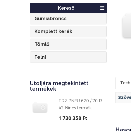
Kereső
Gumiabroncs
Komplett kerék
Tömlő
Felni
Utoljára megtekintett
Tech
termékek
Szöve
TRZ.PNEU 620 / 70 R
42 Nincs termék
1 730 358 Ft
Haso