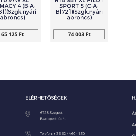
16 97W XL
R18 98Y XL PILOT
MACY 4 (B-A-
SPORT 5 (C-A-
8])(Szgk.nyári
B[72])(Szgk.nyári
abroncs)
abroncs)
65 125 Ft
74 003 Ft
ELÉRHETŐSÉGEK
H
6728 Szeged,
Á
Budapesti út 4.
A
Telefon:
+ 36 62 / 460 - 150