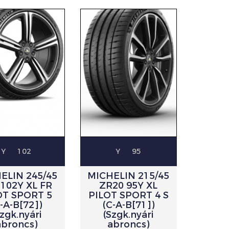
Y
102
Y
95
ELIN 245/45
MICHELIN 215/45
 102Y XL FR
ZR20 95Y XL
OT SPORT 5
PILOT SPORT 4 S
-A-B[72])
(C-A-B[71])
Szgk.nyári
(Szgk.nyári
abroncs)
abroncs)