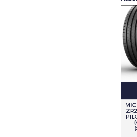
MIC
ZR2
PIL
(