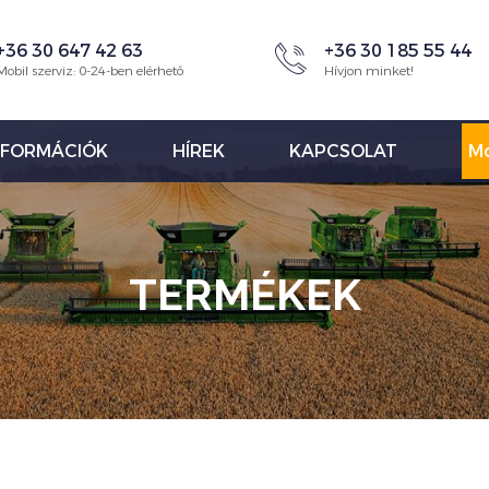
+36 30 647 42 63
+36 30 185 55 44
Mobil szerviz: 0-24-ben elérhető
Hívjon minket!
NFORMÁCIÓK
HÍREK
KAPCSOLAT
Mo
TERMÉKEK