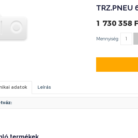
TRZ.PNEU 6
1 730 358 
Mennyiség:
nikai adatok
Leírás
tváz:
nló termékek