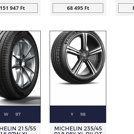
151 947 Ft
68 495 Ft
W
97
Y
98
HELIN 215/55
MICHELIN 235/45