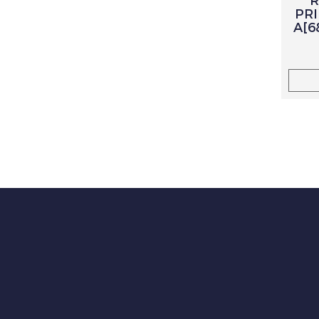
R
PRI
A[6