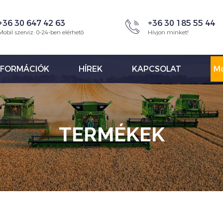
+36 30 647 42 63
+36 30 185 55 44
Mobil szerviz: 0-24-ben elérhető
Hívjon minket!
NFORMÁCIÓK
HÍREK
KAPCSOLAT
Mo
TERMÉKEK