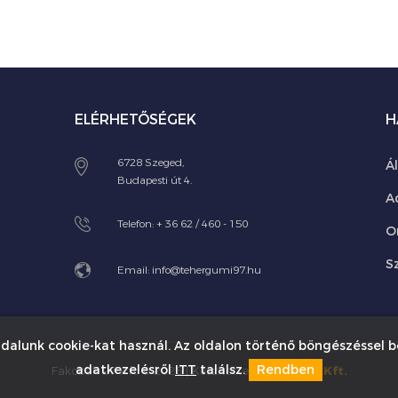
ELÉRHETŐSÉGEK
H
6728 Szeged,
Á
Budapesti út 4.
A
Telefon:
+ 36 62 / 460 - 150
O
Sz
Email:
info@tehergumi97.hu
dalunk cookie-kat használ. Az oldalon történő böngészéssel b
adatkezelésről
ITT
találsz.
Rendben
Fakobak 97 Kft © 2026 | Készítette:
Innovip.hu Kft.