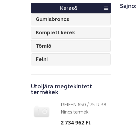
Sajno
Kereső
Gumiabroncs
Komplett kerék
Tömlő
Felni
Utoljára megtekintett
termékek
REIFEN 650 / 75 R 38
Nincs termék
2 734 962 Ft