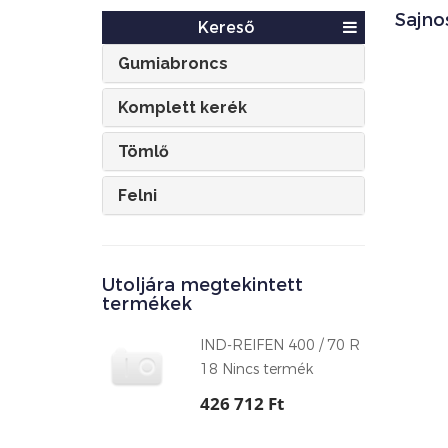
Sajno
Kereső
Gumiabroncs
Komplett kerék
Tömlő
Felni
Utoljára megtekintett
termékek
IND-REIFEN 400 / 70 R
18 Nincs termék
426 712 Ft