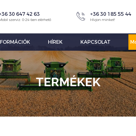
+36 30 647 42 63
+36 30 185 55 44
Mobil szerviz: 0-24-ben elérhető
Hívjon minket!
NFORMÁCIÓK
HÍREK
KAPCSOLAT
Mo
TERMÉKEK