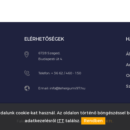
ELÉRHETŐSÉGEK
H
6728 Szeged,
Á
Budapesti út 4.
A
Telefon:
+ 36 62 / 460 - 150
O
Sz
Email:
info@tehergumi97.hu
dalunk cookie-kat használ. Az oldalon történő böngészéssel b
adatkezelésről
ITT
találsz.
Rendben
Fakobak 97 Kft © 2026 | Készítette:
Innovip.hu Kft.