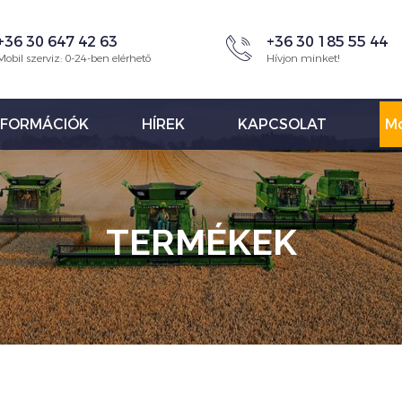
+36 30 647 42 63
+36 30 185 55 44
Mobil szerviz: 0-24-ben elérhető
Hívjon minket!
NFORMÁCIÓK
HÍREK
KAPCSOLAT
Mo
TERMÉKEK