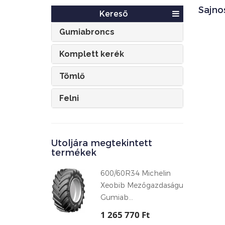
Sajno
Kereső
Gumiabroncs
Komplett kerék
Tömlő
Felni
Utoljára megtekintett
termékek
600/60R34 Michelin
Xeobib Mezőgazdaságu
Gumiab...
1 265 770 Ft