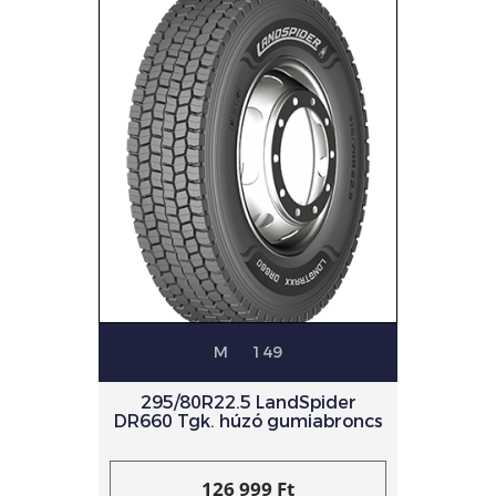
M
149
295/80R22.5 LandSpider
DR660 Tgk. húzó gumiabroncs
126 999 Ft