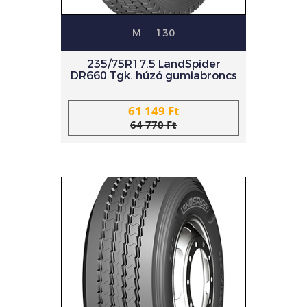
M
130
235/75R17.5 LandSpider
DR660 Tgk. húzó gumiabroncs
61 149 Ft
64 770 Ft