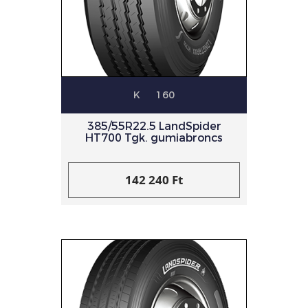
K
160
385/55R22.5 LandSpider
HT700 Tgk. gumiabroncs
142 240 Ft