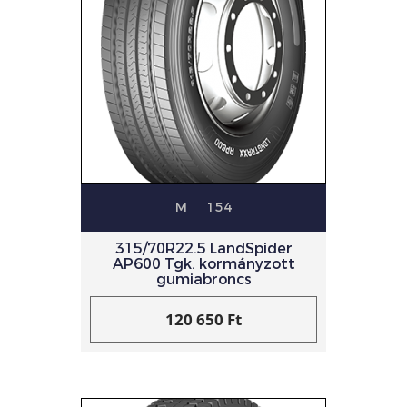
M
154
315/70R22.5 LandSpider
AP600 Tgk. kormányzott
gumiabroncs
120 650 Ft