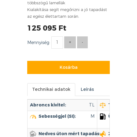
többszögű lamellák
Kialakítása segít megőrizni a jó tapadást
az egész élettartam során.
125 095 Ft
Mennyiség:
Kosárba
Technikai adatok
Leírás
Abroncs kivitel:
TL
Terhelhetősé
Sebességjel (SI):
M
Üzemanyag 
Nedves úton mért tapadás:
Zajszint: