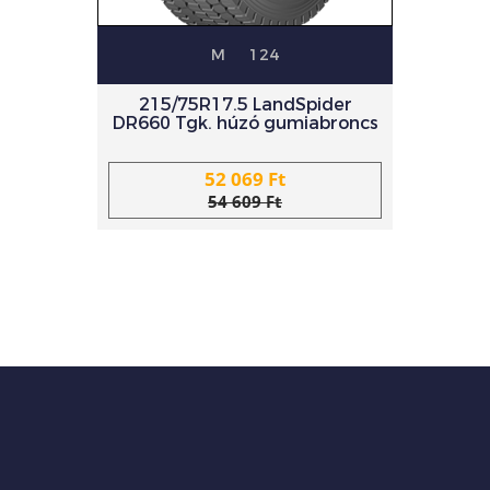
M
124
215/75R17.5 LandSpider
DR660 Tgk. húzó gumiabroncs
52 069 Ft
54 609 Ft