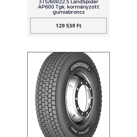
315/60R22.5 LandSpider
AP600 Tgk. kormányzott
gumiabroncs
129 539 Ft