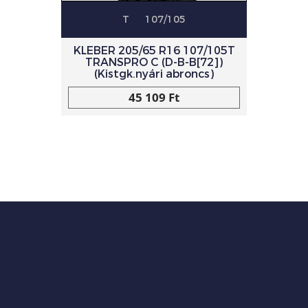
T
107/105
KLEBER 205/65 R16 107/105T
TRANSPRO C (D-B-B[72])
(Kistgk.nyári abroncs)
45 109 Ft