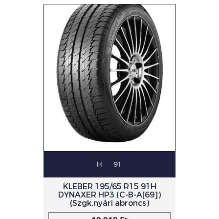
H
91
KLEBER 195/65 R15 91H
DYNAXER HP3 (C-B-A[69])
(Szgk.nyári abroncs)