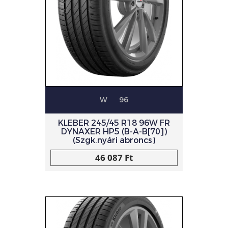
W
96
KLEBER 245/45 R18 96W FR
DYNAXER HP5 (B-A-B[70])
(Szgk.nyári abroncs)
46 087 Ft