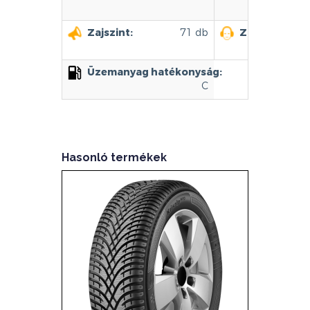
109/
Zajszint:
71 db
Zajszint kate
Üzemanyag hatékonyság:
C
Hasonló termékek