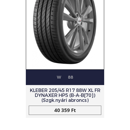
W
88
KLEBER 205/45 R17 88W XL FR
DYNAXER HP5 (B-A-B[70])
(Szgk.nyári abroncs)
40 359 Ft