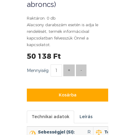
abroncs)
Raktáron: 0 db
Alacsony darabszám esetén is adja le
rendelését, termék információval
kapcsolatban felvesszük Önnel a
kapcsolatot.
50 138 Ft
Mennyiség:
Kosárba
Technikai adatok
Leírás
Sebességjel (SI):
R
Terhelhetőség