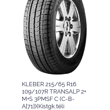
KLEBER 215/65 R16
109/107R TRANSALP 2+
M+S 3PMSF C (C-B-
A[71])(Kistgk.téli