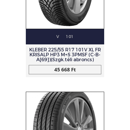
V
101
KLEBER 225/55 R17 101V XL FR
KRISALP HP3 M+S 3PMSF (C-B-
A[69])(Szgk.téli abroncs)
45 668 Ft