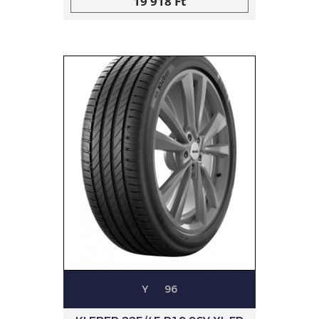
19 918 Ft
Y
96