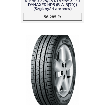
KLEBER 225/45 R19 96Y XL FR
DYNAXER HP5 (B-A-B[70])
(Szgk.nyári abroncs)
56 285 Ft