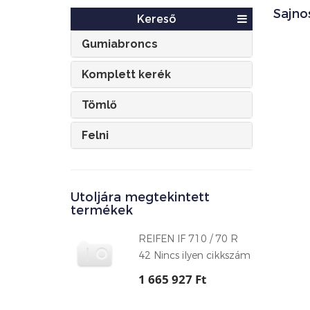
Sajno
Kereső
Gumiabroncs
Komplett kerék
Tömlő
Felni
Utoljára megtekintett
termékek
REIFEN IF 710 / 70 R
42 Nincs ilyen cikkszám
1 665 927 Ft