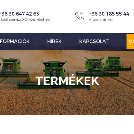
+36 30 647 42 63
+36 30 185 55 44
Mobil szerviz: 0-24-ben elérhető
Hívjon minket!
NFORMÁCIÓK
HÍREK
KAPCSOLAT
Mo
TERMÉKEK