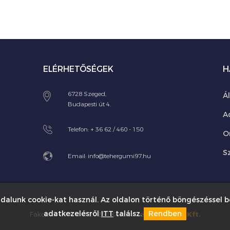
ELÉRHETŐSÉGEK
H
6728 Szeged,
Á
Budapesti út 4.
A
Telefon:
+ 36 62 / 460 - 150
O
Sz
Email:
info@tehergumi97.hu
dalunk cookie-kat használ. Az oldalon történő böngészéssel b
adatkezelésről
ITT
találsz.
Rendben
Fakobak 97 Kft © 2026 | Készítette:
Innovip.hu Kft.