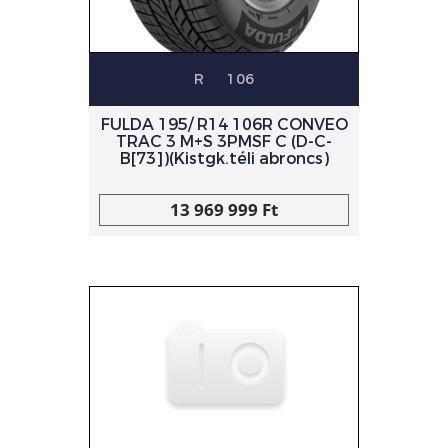
R
106
FULDA 195/ R14 106R CONVEO
TRAC 3 M+S 3PMSF C (D-C-
B[73])(Kistgk.téli abroncs)
13 969 999 Ft