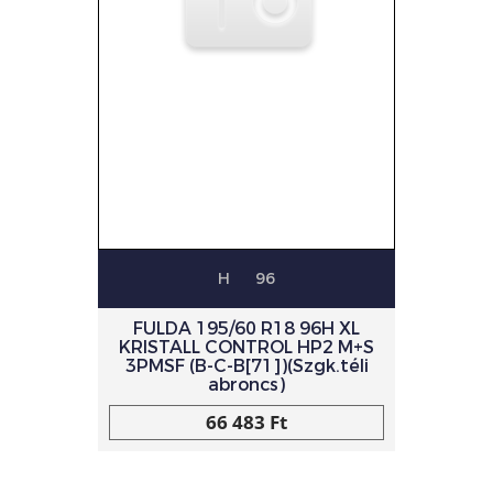
H
96
FULDA 195/60 R18 96H XL
KRISTALL CONTROL HP2 M+S
3PMSF (B-C-B[71])(Szgk.téli
abroncs)
66 483 Ft