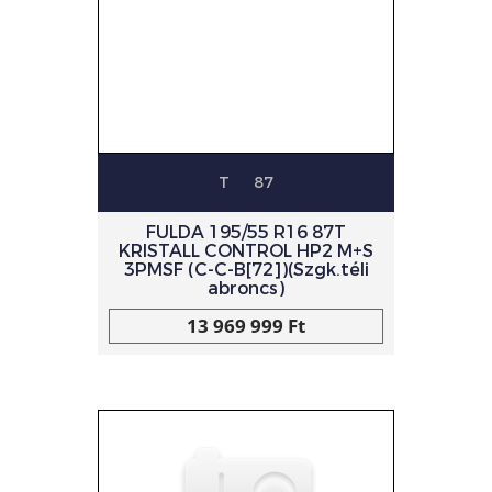
T
87
FULDA 195/55 R16 87T
KRISTALL CONTROL HP2 M+S
3PMSF (C-C-B[72])(Szgk.téli
abroncs)
13 969 999 Ft