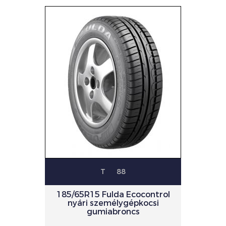
T
88
185/65R15 Fulda Ecocontrol
nyári személygépkocsi
gumiabroncs