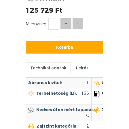
125 729 Ft
Mennyiség:
Kosárba
Technikai adatok
Leírás
Abroncs kivitel:
TL
Sebességjel (
Terhelhetőség (LI):
136
Üzemanyag 
Nedves úton mért tapadás:
Zajszint:
C
Zajszint kategória:
2