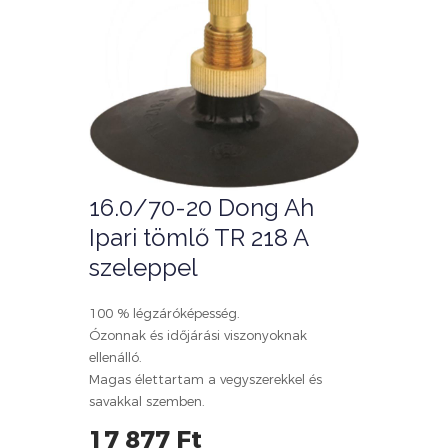
16.0/70-20 Dong Ah
Ipari tömlő TR 218 A
szeleppel
100 % légzáróképesség.
Ózonnak és időjárási viszonyoknak
ellenálló.
Magas élettartam a vegyszerekkel és
savakkal szemben.
17 877 Ft