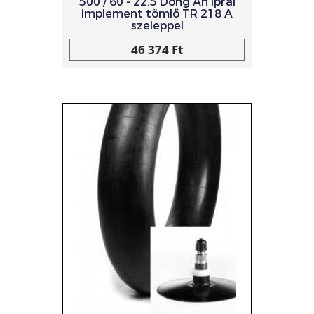
500 / 60 - 22.5 Dong Ah Iprai
implement tömlő TR 218 A
szeleppel
46 374 Ft