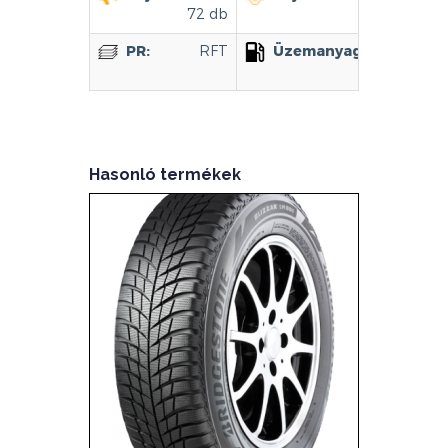
72 db
PR:
RFT
Üzemanyag hatékonys
C
Hasonló termékek