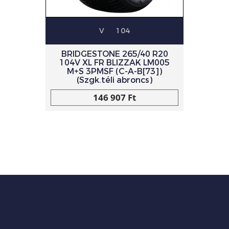
V
104
BRIDGESTONE 265/40 R20
104V XL FR BLIZZAK LM005
M+S 3PMSF (C-A-B[73])
(Szgk.téli abroncs)
146 907 Ft