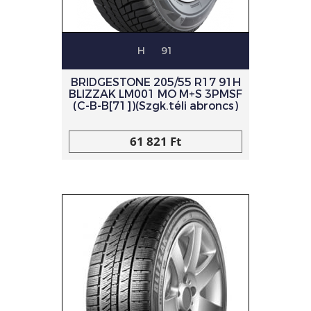
H
91
BRIDGESTONE 205/55 R17 91H
BLIZZAK LM001 MO M+S 3PMSF
(C-B-B[71])(Szgk.téli abroncs)
61 821 Ft