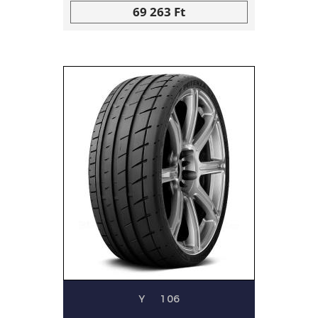
69 263 Ft
Y
106