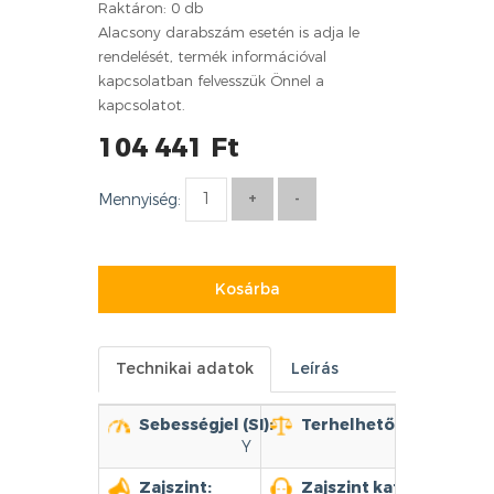
Raktáron: 0 db
Alacsony darabszám esetén is adja le
rendelését, termék információval
kapcsolatban felvesszük Önnel a
kapcsolatot.
104 441 Ft
Mennyiség:
Kosárba
Technikai adatok
Leírás
Sebességjel (SI):
Terhelhetőség (LI):
99
Y
Zajszint:
Zajszint kategória:
2