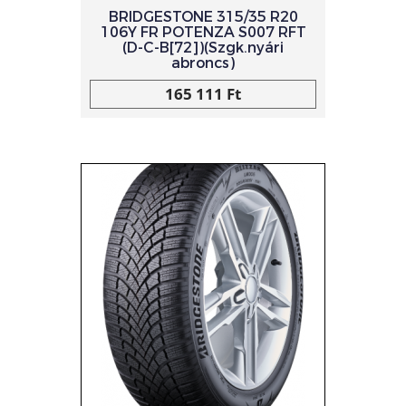
BRIDGESTONE 315/35 R20
106Y FR POTENZA S007 RFT
(D-C-B[72])(Szgk.nyári
abroncs)
165 111 Ft