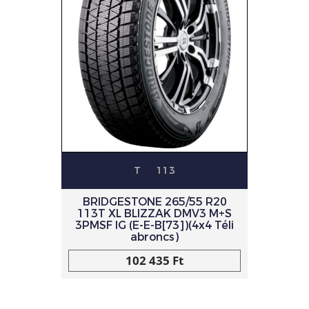
T
113
BRIDGESTONE 265/55 R20
113T XL BLIZZAK DMV3 M+S
3PMSF IG (E-E-B[73])(4x4 Téli
abroncs)
102 435 Ft