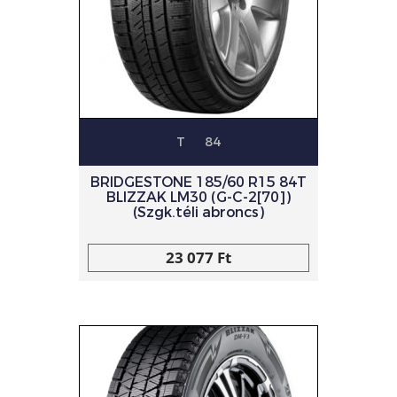
T
84
BRIDGESTONE 185/60 R15 84T
BLIZZAK LM30 (G-C-2[70])
(Szgk.téli abroncs)
23 077 Ft