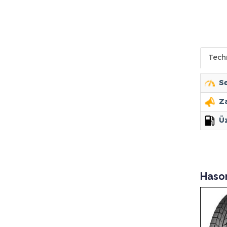
Tech
Se
Za
Ü
Haso