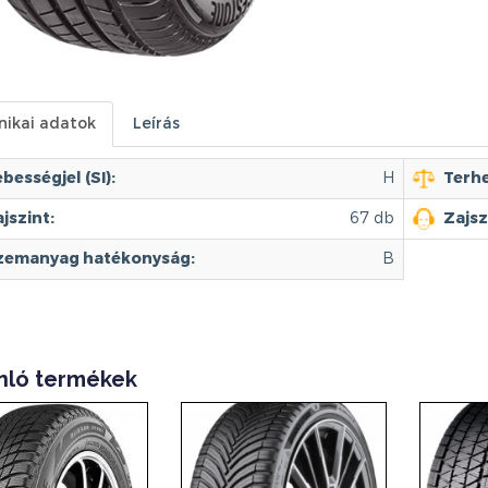
nikai adatok
Leírás
bességjel (SI):
H
Terhe
jszint:
67 db
Zajsz
zemanyag hatékonyság:
B
nló termékek