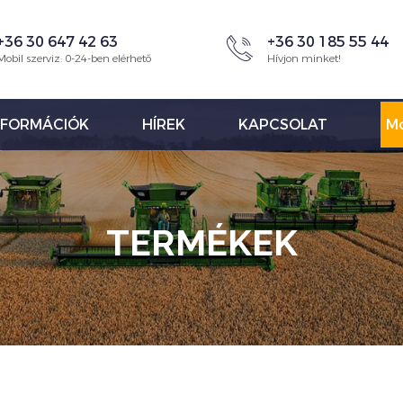
+36 30 647 42 63
+36 30 185 55 44
Mobil szerviz: 0-24-ben elérhető
Hívjon minket!
NFORMÁCIÓK
HÍREK
KAPCSOLAT
Mo
TERMÉKEK