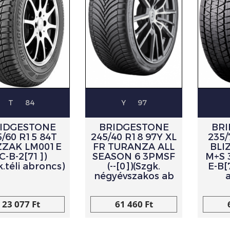
T
84
Y
97
IDGESTONE
BRIDGESTONE
BR
5/60 R15 84T
245/40 R18 97Y XL
235/
ZZAK LM001E
FR TURANZA ALL
BLI
(C-B-2[71])
SEASON 6 3PMSF
M+S 
k.téli abroncs)
(--[0])(Szgk.
E-B[
négyévszakos ab
23 077 Ft
61 460 Ft