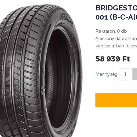
BRIDGESTO
001 (B-C-A[
Raktáron: 0 db
Alacsony darabszám 
kapcsolatban felves
58 939 Ft
Mennyiség: