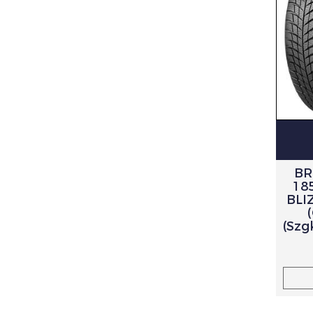
BR
18
BLI
(Szg