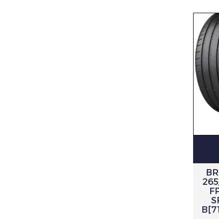
BR
265
F
S
B[7