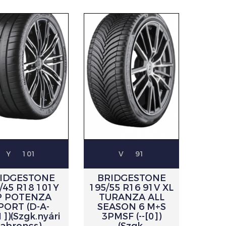
Y
101
V
91
IDGESTONE
BRIDGESTONE
/45 R18 101Y
195/55 R16 91V XL
P POTENZA
TURANZA ALL
PORT (D-A-
SEASON 6 M+S
1])(Szgk.nyári
3PMSF (--[0])