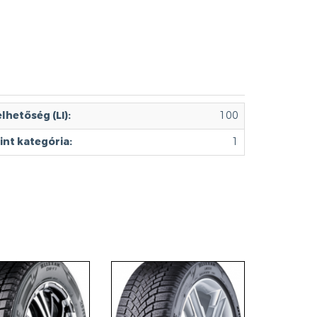
lhetőség (LI):
100
int kategória:
1