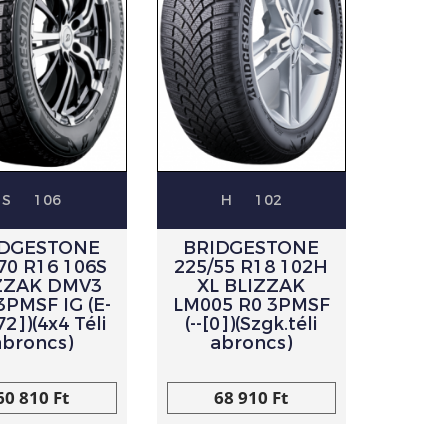
S
106
H
102
IDGESTONE
BRIDGESTONE
70 R16 106S
225/55 R18 102H
ZZAK DMV3
XL BLIZZAK
3PMSF IG (E-
LM005 R0 3PMSF
72])(4x4 Téli
(--[0])(Szgk.téli
abroncs)
abroncs)
60 810 Ft
68 910 Ft