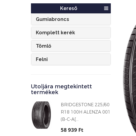
Kereső
Gumiabroncs
Komplett kerék
Tömlő
Felni
Utoljára megtekintett
termékek
BRIDGESTONE 225/60
R18 100H ALENZA 001
(B-C-A[...
58 939 Ft