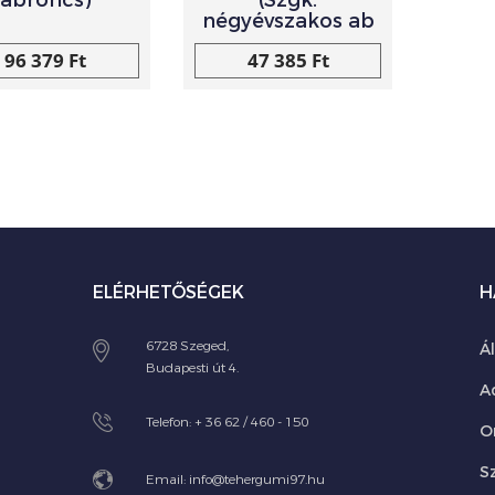
abroncs)
(Szgk.
négyévszakos ab
96 379 Ft
47 385 Ft
ELÉRHETŐSÉGEK
H
6728 Szeged,
Á
Budapesti út 4.
A
Telefon:
+ 36 62 / 460 - 150
O
Sz
Email:
info@tehergumi97.hu