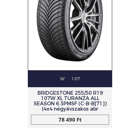
W
107
BRIDGESTONE 255/50 R19
107W XL TURANZA ALL
SEASON 6 3PMSF (C-B-B[71])
(4x4 négyévszakos abr
78 490 Ft