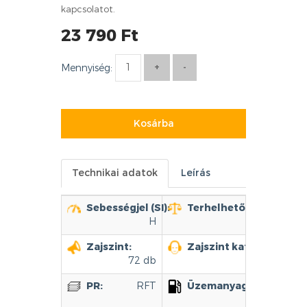
kapcsolatot.
23 790 Ft
Mennyiség:
Kosárba
Technikai adatok
Leírás
Sebességjel (SI):
Terhelhetőség (LI):
95
H
Zajszint:
Zajszint kategória:
2
72 db
PR:
RFT
Üzemanyag hatékonys
C