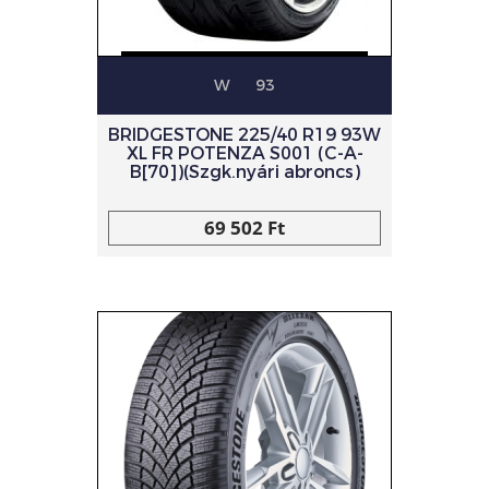
W
93
BRIDGESTONE 225/40 R19 93W
XL FR POTENZA S001 (C-A-
B[70])(Szgk.nyári abroncs)
69 502 Ft