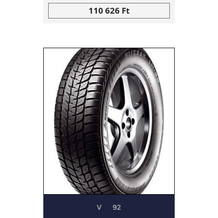
110 626 Ft
V
92