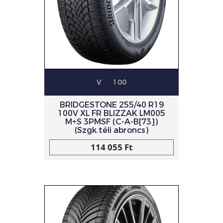
V
100
BRIDGESTONE 255/40 R19
100V XL FR BLIZZAK LM005
M+S 3PMSF (C-A-B[73])
(Szgk.téli abroncs)
114 055 Ft