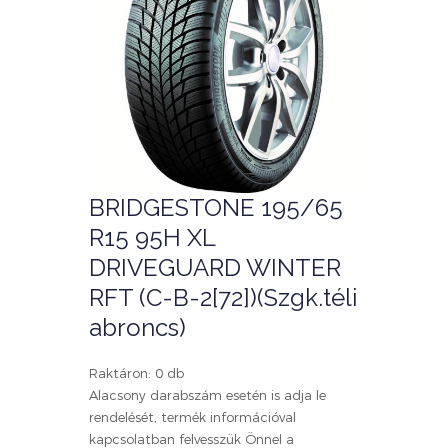
BRIDGESTONE 195/65
R15 95H XL
DRIVEGUARD WINTER
RFT (C-B-2[72])(Szgk.téli
abroncs)
Raktáron: 0 db
Alacsony darabszám esetén is adja le
rendelését, termék információval
kapcsolatban felvesszük Önnel a