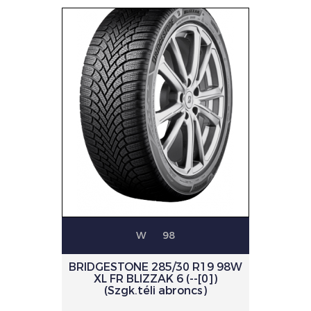
W
98
BRIDGESTONE 285/30 R19 98W
XL FR BLIZZAK 6 (--[0])
(Szgk.téli abroncs)