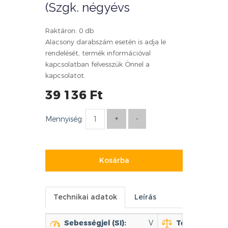
(Szgk. négyévs
Raktáron: 0 db
Alacsony darabszám esetén is adja le
rendelését, termék információval
kapcsolatban felvesszük Önnel a
kapcsolatot.
39 136 Ft
Mennyiség:
Kosárba
Technikai adatok
Leírás
Sebességjel (SI):
V
Terhelhetőség