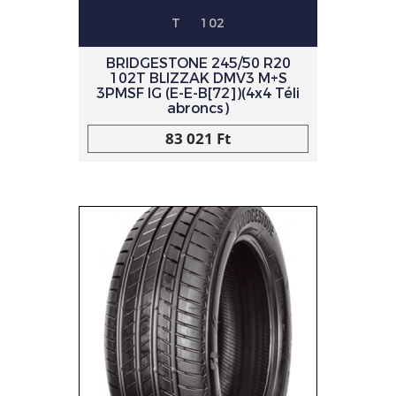
T
102
BRIDGESTONE 245/50 R20
102T BLIZZAK DMV3 M+S
3PMSF IG (E-E-B[72])(4x4 Téli
abroncs)
83 021 Ft