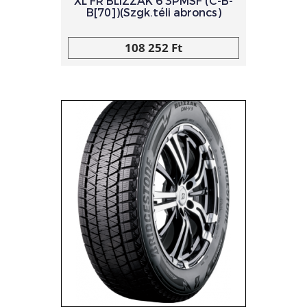
XL FR BLIZZAK 6 3PMSF (C-B-
B[70])(Szgk.téli abroncs)
108 252 Ft