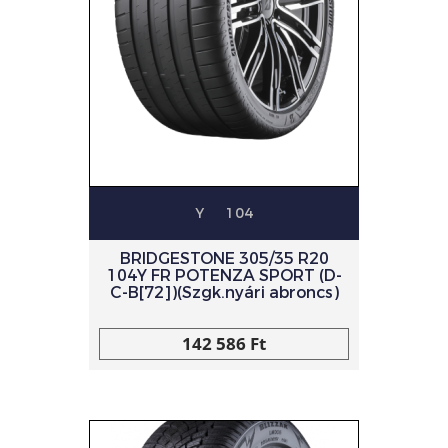
Y
104
BRIDGESTONE 305/35 R20
104Y FR POTENZA SPORT (D-
C-B[72])(Szgk.nyári abroncs)
142 586 Ft