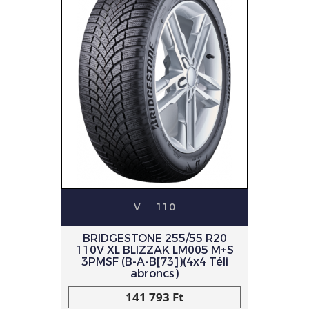
V
110
BRIDGESTONE 255/55 R20
110V XL BLIZZAK LM005 M+S
3PMSF (B-A-B[73])(4x4 Téli
abroncs)
141 793 Ft