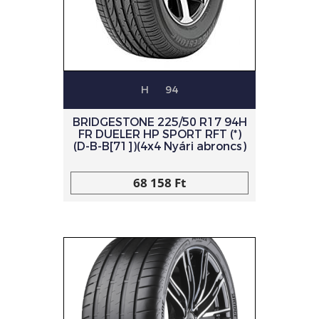
H
94
BRIDGESTONE 225/50 R17 94H
FR DUELER HP SPORT RFT (*)
(D-B-B[71])(4x4 Nyári abroncs)
68 158 Ft