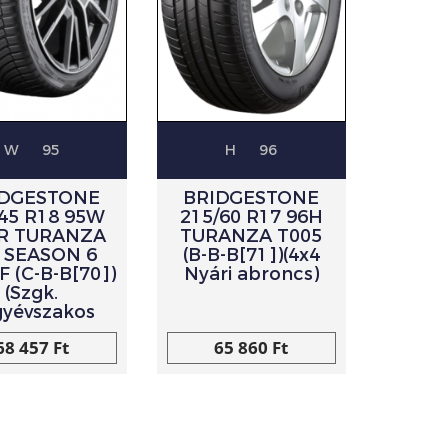
W
95
H
96
IDGESTONE
BRIDGESTONE
/45 R18 95W
215/60 R17 96H
FR TURANZA
TURANZA T005
 SEASON 6
(B-B-B[71])(4x4
 (C-B-B[70])
Nyári abroncs)
(Szgk.
gyévszakos
68 457 Ft
65 860 Ft