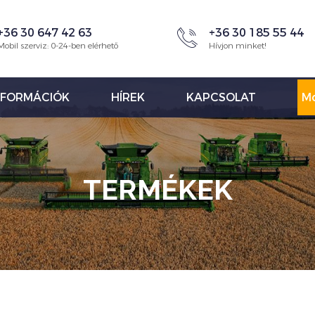
+36 30 647 42 63
+36 30 185 55 44
Mobil szerviz: 0-24-ben elérhető
Hívjon minket!
NFORMÁCIÓK
HÍREK
KAPCSOLAT
Mo
TERMÉKEK