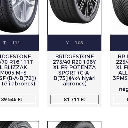
T
111
Y
106
IDGESTONE
BRIDGESTONE
BR
/70 R16 111T
275/40 R20 106Y
225
L BLIZZAK
XL FR POTENZA
XL 
LM005 M+S
SPORT (C-A-
ALL
F (B-A-B[72])
B[73])(4x4 Nyári
3PMSF
 Téli abroncs)
abroncs)
né
89 546 Ft
81 711 Ft