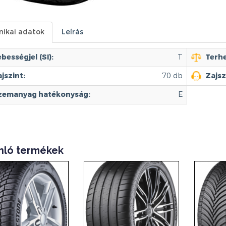
nikai adatok
Leírás
bességjel (SI):
T
Terhe
jszint:
70 db
Zajsz
zemanyag hatékonyság:
E
nló termékek