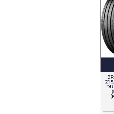
BR
215
DU
(