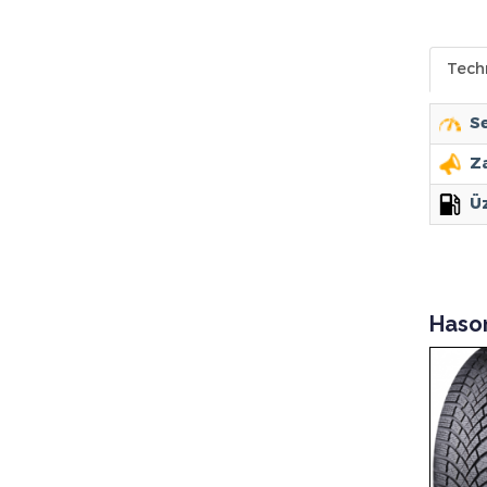
Tech
Se
Za
Ü
Haso