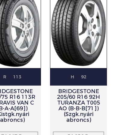
R
113
H
92
IDGESTONE
BRIDGESTONE
/75 R16 113R
205/60 R16 92H
RAVIS VAN C
TURANZA T005
(B-A-A[69])
AO (B-B-B[71])
Kistgk.nyári
(Szgk.nyári
abroncs)
abroncs)