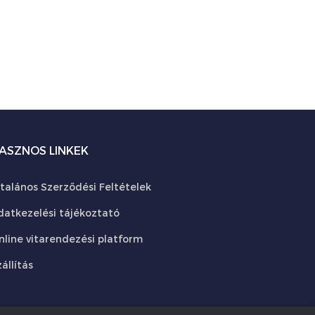
ASZNOS LINKEK
ltalános Szerződési Feltételek
datkezelési tájékoztató
nline vitarendezési platform
állítás