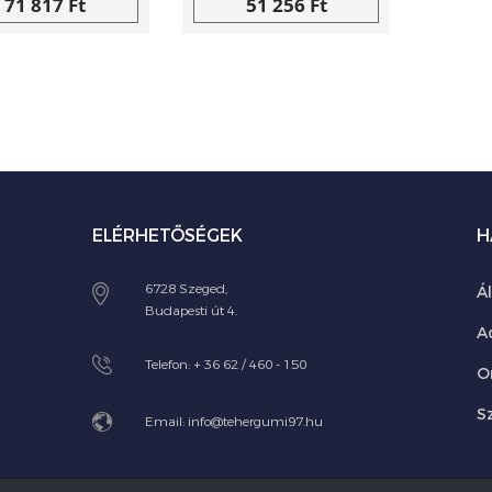
71 817 Ft
51 256 Ft
ELÉRHETŐSÉGEK
H
6728 Szeged,
Á
Budapesti út 4.
A
Telefon:
+ 36 62 / 460 - 150
O
Sz
Email:
info@tehergumi97.hu