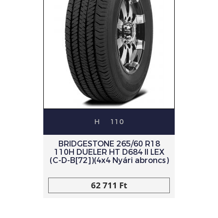
H
110
BRIDGESTONE 265/60 R18
110H DUELER HT D684 II LEX
(C-D-B[72])(4x4 Nyári abroncs)
62 711 Ft