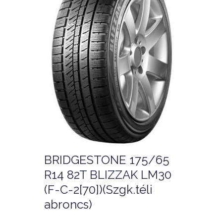
BRIDGESTONE 175/65
R14 82T BLIZZAK LM30
(F-C-2[70])(Szgk.téli
abroncs)