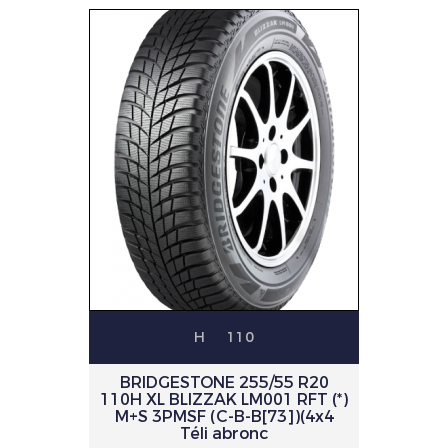
H
110
BRIDGESTONE 255/55 R20
110H XL BLIZZAK LM001 RFT (*)
M+S 3PMSF (C-B-B[73])(4x4
Téli abronc