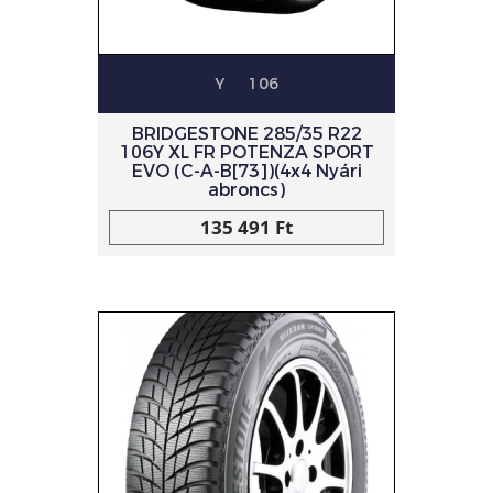
Y
106
BRIDGESTONE 285/35 R22
106Y XL FR POTENZA SPORT
EVO (C-A-B[73])(4x4 Nyári
abroncs)
135 491 Ft