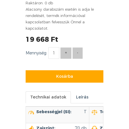
Raktáron: 0 db
Alacsony darabszám esetén is adja le
rendelését, termék információval
kapcsolatban felvesszük Önnel a
kapcsolatot.
19 668 Ft
Mennyiség:
Kosárba
Technikai adatok
Leírás
Sebességjel (SI):
T
Terhelhetőség
Zajszint:
70 db
Zajszint kate