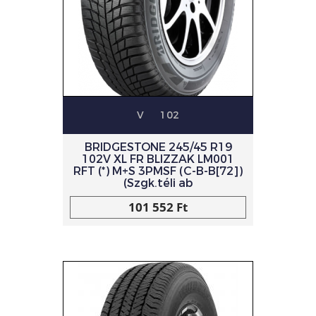
V
102
BRIDGESTONE 245/45 R19
102V XL FR BLIZZAK LM001
RFT (*) M+S 3PMSF (C-B-B[72])
(Szgk.téli ab
101 552 Ft