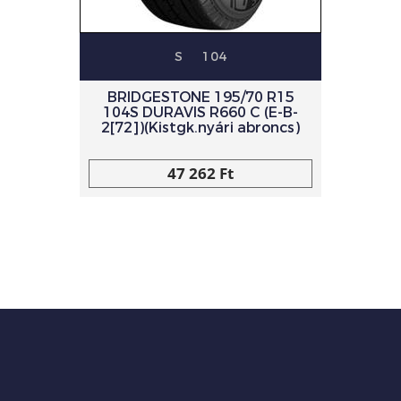
S
104
BRIDGESTONE 195/70 R15
104S DURAVIS R660 C (E-B-
2[72])(Kistgk.nyári abroncs)
47 262 Ft