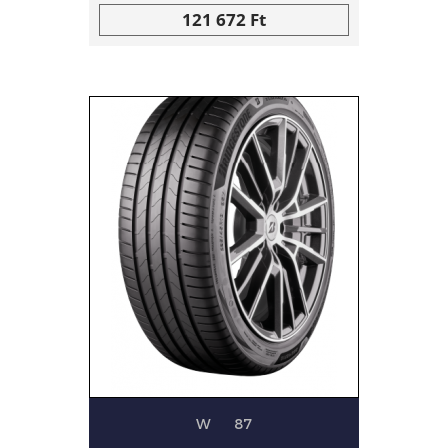
121 672 Ft
W
87