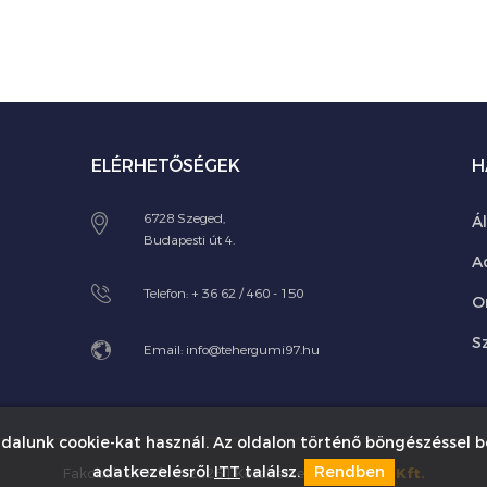
ELÉRHETŐSÉGEK
H
6728 Szeged,
Á
Budapesti út 4.
A
Telefon:
+ 36 62 / 460 - 150
O
Sz
Email:
info@tehergumi97.hu
dalunk cookie-kat használ. Az oldalon történő böngészéssel b
adatkezelésről
ITT
találsz.
Rendben
Fakobak 97 Kft © 2026 | Készítette:
Innovip.hu Kft.