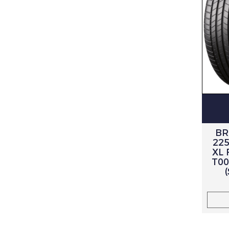
BR
225
XL
T00