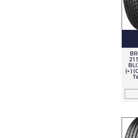
BR
21
BL
(+) 
Té