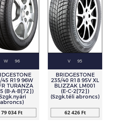
W
96
V
95
IDGESTONE
BRIDGESTONE
/45 R19 96W
235/40 R18 95V XL
 FR TURANZA
BLIZZAK LM001
5 (B-A-B[72])
(E-C-2[72])
(Szgk.nyári
(Szgk.téli abroncs)
abroncs)
79 034 Ft
62 426 Ft