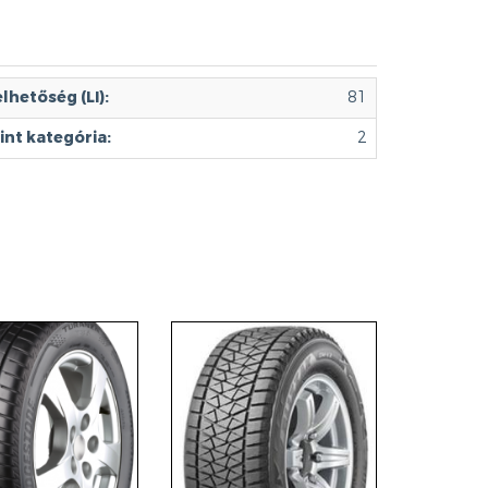
lhetőség (LI):
81
int kategória:
2