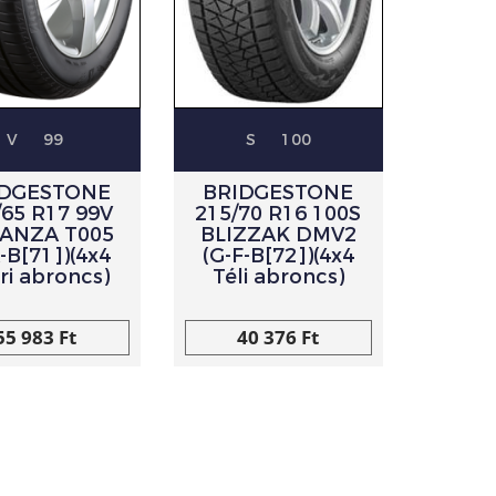
V
99
S
100
IDGESTONE
BRIDGESTONE
/65 R17 99V
215/70 R16 100S
ANZA T005
BLIZZAK DMV2
-B[71])(4x4
(G-F-B[72])(4x4
ri abroncs)
Téli abroncs)
55 983 Ft
40 376 Ft