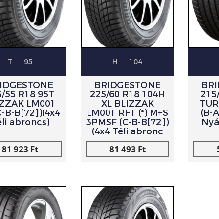
T
95
H
104
IDGESTONE
BRIDGESTONE
BR
5/55 R18 95T
225/60 R18 104H
215
IZZAK LM001
XL BLIZZAK
TUR
(C-B-B[72])(4x4
LM001 RFT (*) M+S
(B-A
li abroncs)
3PMSF (C-B-B[72])
Nyá
(4x4 Téli abronc
81 923 Ft
81 493 Ft