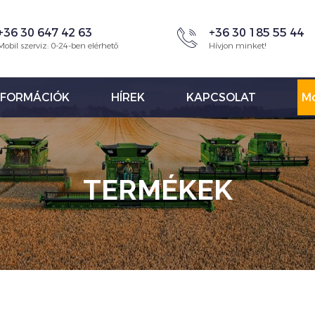
+36 30 647 42 63
+36 30 185 55 44
Mobil szerviz: 0-24-ben elérhető
Hívjon minket!
NFORMÁCIÓK
HÍREK
KAPCSOLAT
Mo
TERMÉKEK