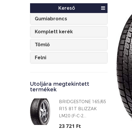
Kereső
Gumiabroncs
Komplett kerék
Tömlő
Felni
Utoljára megtekintett
termékek
BRIDGESTONE 165/65
R15 81T BLIZZAK
LM20 (F-C-2...
23 721 Ft