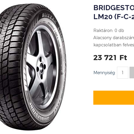
BRIDGESTO
LM20 (F-C-2
Raktáron: 0 db
Alacsony darabszám 
kapcsolatban felves
23 721 Ft
Mennyiség: