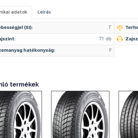
nikai adatok
Leírás
bességjel (SI):
T
Terhe
jszint:
71 db
Zajsz
zemanyag hatékonyság:
F
nló termékek