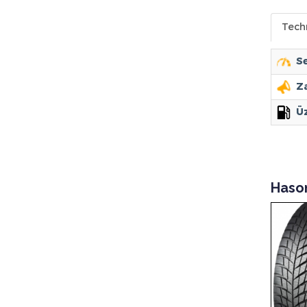
Tech
Se
Za
Ü
Haso