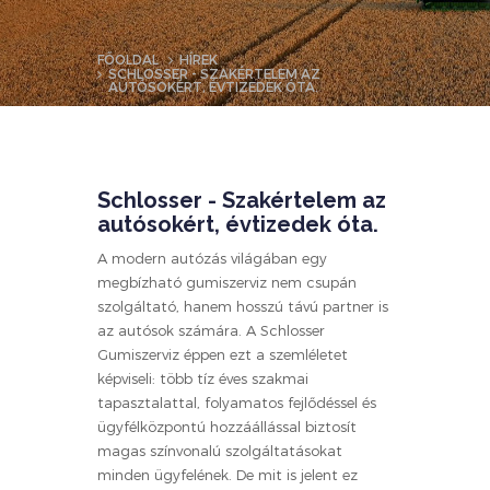
FŐOLDAL
HÍREK
SCHLOSSER - SZAKÉRTELEM AZ
AUTÓSOKÉRT, ÉVTIZEDEK ÓTA.
Schlosser - Szakértelem az
autósokért, évtizedek óta.
A modern autózás világában egy
megbízható gumiszerviz nem csupán
szolgáltató, hanem hosszú távú partner is
az autósok számára. A Schlosser
Gumiszerviz éppen ezt a szemléletet
képviseli: több tíz éves szakmai
tapasztalattal, folyamatos fejlődéssel és
ügyfélközpontú hozzáállással biztosít
magas színvonalú szolgáltatásokat
minden ügyfelének. De mit is jelent ez