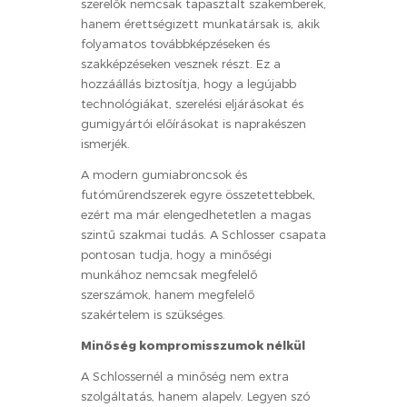
szerelők nemcsak tapasztalt szakemberek,
hanem érettségizett munkatársak is, akik
folyamatos továbbképzéseken és
szakképzéseken vesznek részt. Ez a
hozzáállás biztosítja, hogy a legújabb
technológiákat, szerelési eljárásokat és
gumigyártói előírásokat is naprakészen
ismerjék.
A modern gumiabroncsok és
futóműrendszerek egyre összetettebbek,
ezért ma már elengedhetetlen a magas
szintű szakmai tudás. A Schlosser csapata
pontosan tudja, hogy a minőségi
munkához nemcsak megfelelő
szerszámok, hanem megfelelő
szakértelem is szükséges.
Minőség kompromisszumok nélkül
A Schlossernél a minőség nem extra
szolgáltatás, hanem alapelv. Legyen szó