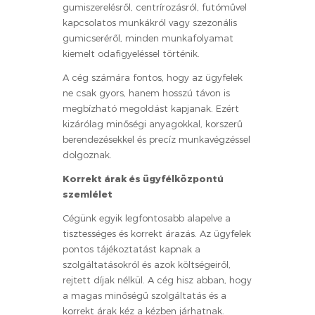
gumiszerelésről, centrírozásról, futóművel
kapcsolatos munkákról vagy szezonális
gumicseréről, minden munkafolyamat
kiemelt odafigyeléssel történik.
A cég számára fontos, hogy az ügyfelek
ne csak gyors, hanem hosszú távon is
megbízható megoldást kapjanak. Ezért
kizárólag minőségi anyagokkal, korszerű
berendezésekkel és precíz munkavégzéssel
dolgoznak.
Korrekt árak és ügyfélközpontú
szemlélet
Cégünk egyik legfontosabb alapelve a
tisztességes és korrekt árazás. Az ügyfelek
pontos tájékoztatást kapnak a
szolgáltatásokról és azok költségeiről,
rejtett díjak nélkül. A cég hisz abban, hogy
a magas minőségű szolgáltatás és a
korrekt árak kéz a kézben járhatnak.