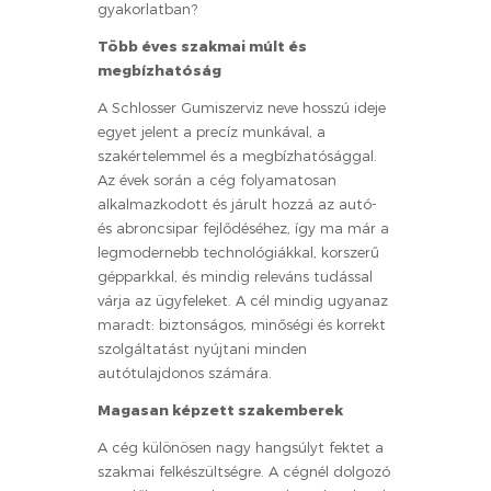
gyakorlatban?
Több éves szakmai múlt és
megbízhatóság
A Schlosser Gumiszerviz neve hosszú ideje
egyet jelent a precíz munkával, a
szakértelemmel és a megbízhatósággal.
Az évek során a cég folyamatosan
alkalmazkodott és járult hozzá az autó-
és abroncsipar fejlődéséhez, így ma már a
legmodernebb technológiákkal, korszerű
gépparkkal, és mindig releváns tudással
várja az ügyfeleket. A cél mindig ugyanaz
maradt: biztonságos, minőségi és korrekt
szolgáltatást nyújtani minden
autótulajdonos számára.
Magasan képzett szakemberek
A cég különösen nagy hangsúlyt fektet a
szakmai felkészültségre. A cégnél dolgozó