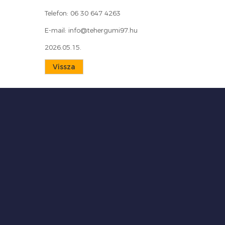
Telefon: 06 30 647 4263
E-mail: info@tehergumi97.hu
2026.05.15.
Vissza