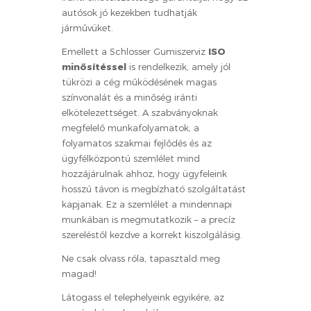
autósok jó kezekben tudhatják
járművüket.
Emellett a Schlosser Gumiszerviz
ISO
minősítéssel
is rendelkezik, amely jól
tükrözi a cég működésének magas
színvonalát és a minőség iránti
elkötelezettséget. A szabványoknak
megfelelő munkafolyamatok, a
folyamatos szakmai fejlődés és az
ügyfélközpontú szemlélet mind
hozzájárulnak ahhoz, hogy ügyfeleink
hosszú távon is megbízható szolgáltatást
kapjanak. Ez a szemlélet a mindennapi
munkában is megmutatkozik – a precíz
szereléstől kezdve a korrekt kiszolgálásig.
Ne csak olvass róla, tapasztald meg
magad!
Látogass el telephelyeink egyikére, az