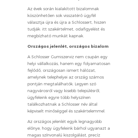
Az évek során kialakított bizalomnak
köszönhetően sok visszatérő ügyfél
választja újra és újra a Schlossert, hiszen
tudják: itt szakértelmet, odafigyelést és
megbízható munkát kapnak.
Országos jelenlét, országos bizalom
A Schlosser Gumiszerviz nem csupán egy
helyi vállalkozás, hanem egy folyamatosan
fejlődő, országosan ismert hálózat,
amelynek telephelyei az ország számos
pontján megtalálhatók. Legyen szó
nagyvárosról vagy kisebb településről,
ügyfeleink egyre több helyszínen
találkozhatnak a Schlosser név által
képviselt minőséggel és szakértelemmel.
Az országos jelenlét egyik legnagyobb
előnye, hogy ügyfeleink bárhol ugyanazt a
magas színvonalú kiszolgálást, precíz