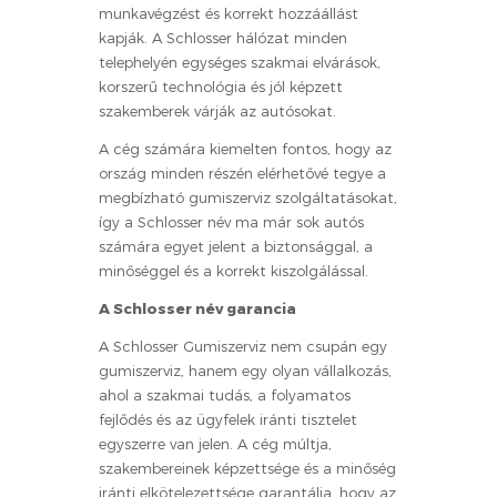
munkavégzést és korrekt hozzáállást
kapják. A Schlosser hálózat minden
telephelyén egységes szakmai elvárások,
korszerű technológia és jól képzett
szakemberek várják az autósokat.
A cég számára kiemelten fontos, hogy az
ország minden részén elérhetővé tegye a
megbízható gumiszerviz szolgáltatásokat,
így a Schlosser név ma már sok autós
számára egyet jelent a biztonsággal, a
minőséggel és a korrekt kiszolgálással.
A Schlosser név garancia
A Schlosser Gumiszerviz nem csupán egy
gumiszerviz, hanem egy olyan vállalkozás,
ahol a szakmai tudás, a folyamatos
fejlődés és az ügyfelek iránti tisztelet
egyszerre van jelen. A cég múltja,
szakembereinek képzettsége és a minőség
iránti elkötelezettsége garantálja, hogy az