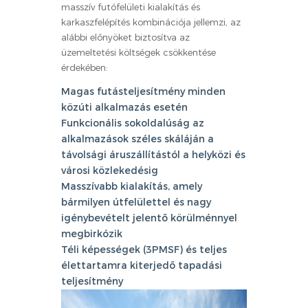
masszív futófelületi kialakítás és
karkaszfelépítés kombinációja jellemzi, az
alábbi előnyöket biztosítva az
üzemeltetési költségek csökkentése
érdekében:
Magas futásteljesítmény minden
közúti alkalmazás esetén
Funkcionális sokoldalúság az
alkalmazások széles skáláján a
távolsági áruszállítástól a helyközi és
városi közlekedésig
Masszívabb kialakítás, amely
bármilyen útfelülettel és nagy
igénybevételt jelentő körülménnyel
megbirkózik
Téli képességek (3PMSF) és teljes
élettartamra kiterjedő tapadási
teljesítmény