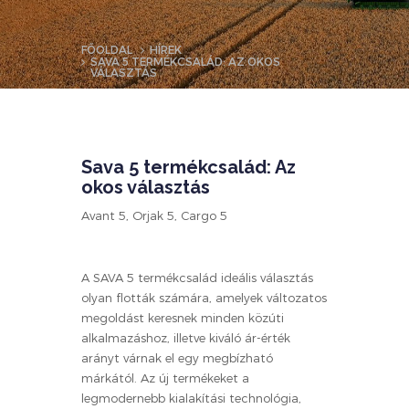
FŐOLDAL
HÍREK
SAVA 5 TERMÉKCSALÁD: AZ OKOS
VÁLASZTÁS
Sava 5 termékcsalád: Az
okos választás
Avant 5, Orjak 5, Cargo 5
A SAVA 5 termékcsalád ideális választás
olyan flották számára, amelyek változatos
megoldást keresnek minden közúti
alkalmazáshoz, illetve kiváló ár-érték
arányt várnak el egy megbízható
márkától. Az új termékeket a
legmodernebb kialakítási technológia,