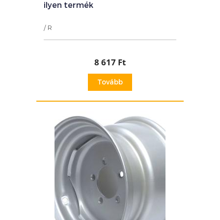
ilyen termék
/ R
8 617 Ft
Tovább