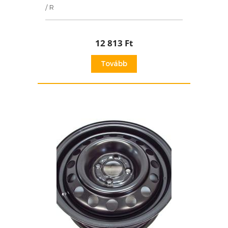
/ R
12 813 Ft
Tovább