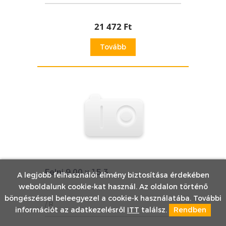
21 472 Ft
Tovább
Felni 9.00 x 15.3
A legjobb felhasználói élmény biztosítása érdekében
weboldalunk cookie-kat használ. Az oldalon történő
böngészéssel beleegyezel a cookie-k használatába. További
/ R
információt az adatkezelésről
ITT
találsz.
Rendben