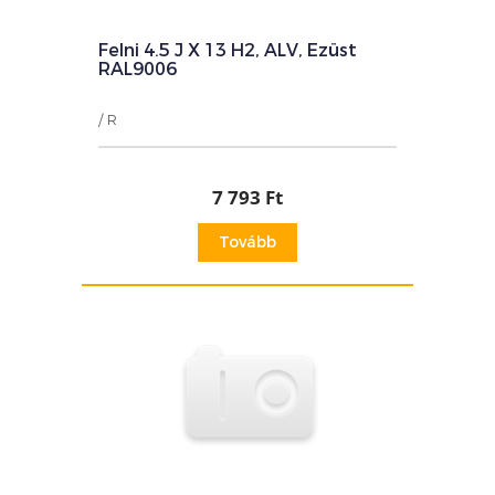
Felni 4.5 J X 13 H2, ALV, Ezüst
RAL9006
/ R
7 793 Ft
Tovább