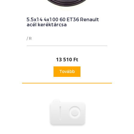
5.5x14 4x100 60 ET36 Renault
acél keréktárcsa
/ R
13 510 Ft
Tovább