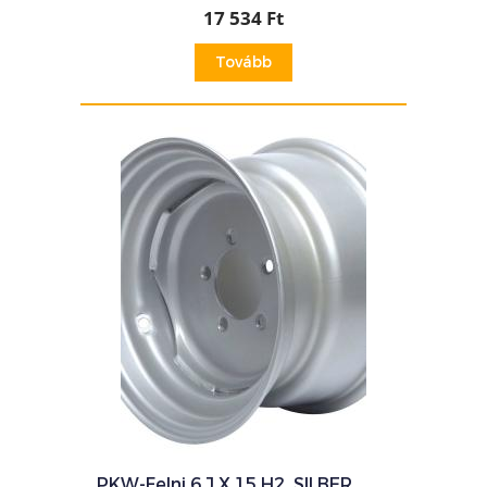
17 534 Ft
Tovább
PKW-Felni 6 J X 15 H2, SILBER