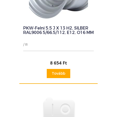
PKW-Felni 5.5 J X 13 H2, SILBER
RAL9006 5/66.5/112, E12, O16 MM
/ R
8 654 Ft
Tovább