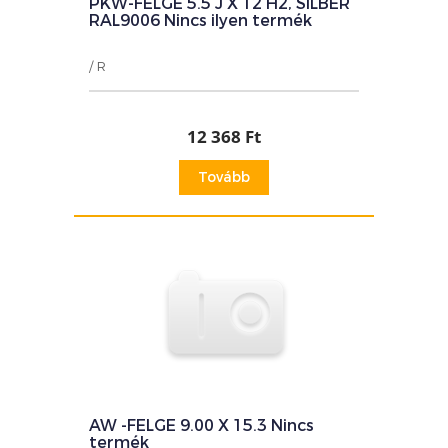
PKW-FELGE 5.5 J X 12 H2, SILBER
RAL9006 Nincs ilyen termék
/ R
12 368 Ft
Tovább
AW -FELGE 9.00 X 15.3 Nincs
termék